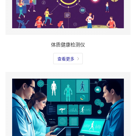
体质健康检测仪
查看更多