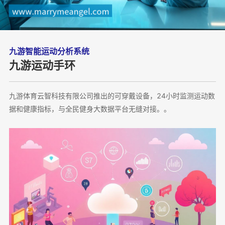
九游智能运动分析系统
九游运动手环
九游体育云智科技有限公司推出的可穿戴设备，24小时监测运动数
据和健康指标，与全民健身大数据平台无缝对接。。