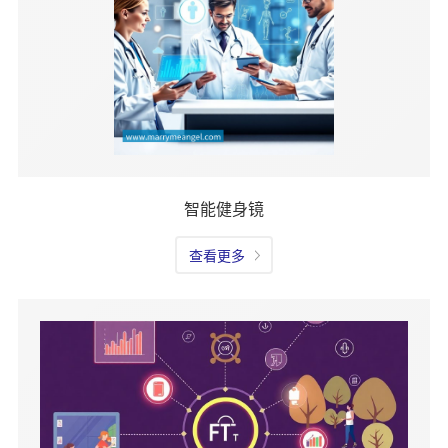
智能健身镜
查看更多