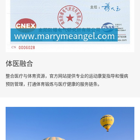
体医融合
整合医疗与体育资源，官方网站提供专业的运动康复指导和慢病
预防管理，打通体育锻炼与医疗健康的服务链条。