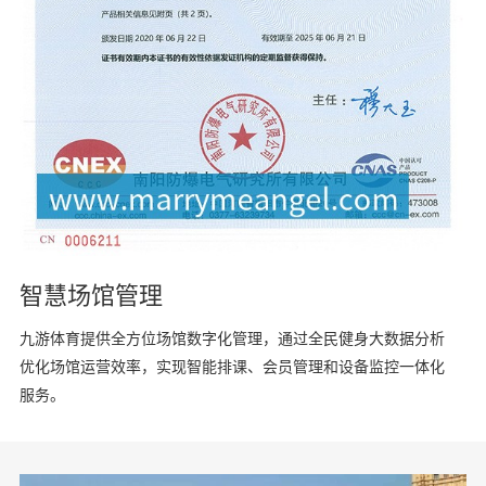
智慧场馆管理
九游体育提供全方位场馆数字化管理，通过全民健身大数据分析
优化场馆运营效率，实现智能排课、会员管理和设备监控一体化
服务。