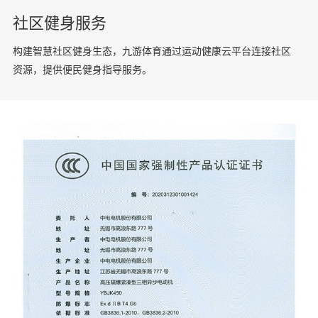
社区健身服务
构建智慧社区健身生态，九游体育通过运动健康云平台连接社区
资源，提供便民健身指导服务。